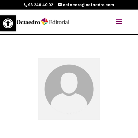
93 246 40 02
octaedro@octaedro.com
Abrir barra de herramientas