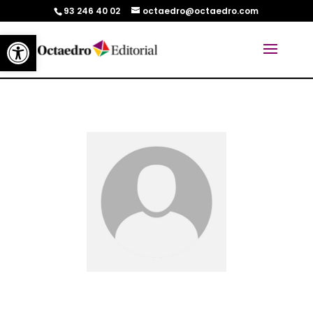
93 246 40 02
octaedro@octaedro.com
Abrir barra de herramientas