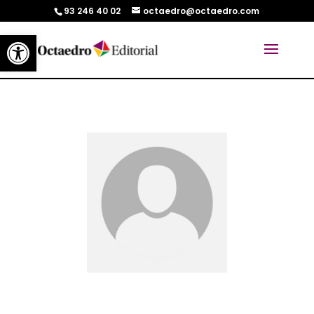
93 246 40 02
octaedro@octaedro.com
Abrir barra de herramientas