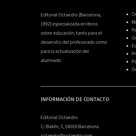
Oc
Editorial Octaedro (Barcelona,
Mú
1992) especializada en libros
P
sobre educación, tanto para el
O
desarrollo del profesorado como
Ed
para la actualización del
Pr
alumnado.
Ps
O
INFORMACIÓN DE CONTACTO
Editorial Octaedro
C/ Bailén, 5, 08010 Barcelona
octaedro@octaedro.com