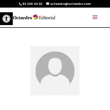
93 246 40 02
octaedro@octaedro.com
Abrir barra de herramientas