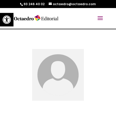
93 246 40 02
octaedro@octaedro.com
Abrir barra de herramientas