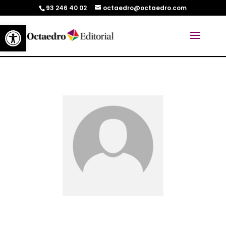
93 246 40 02
octaedro@octaedro.com
Abrir barra de herramientas