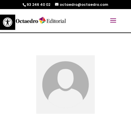
93 246 40 02
octaedro@octaedro.com
Abrir barra de herramientas