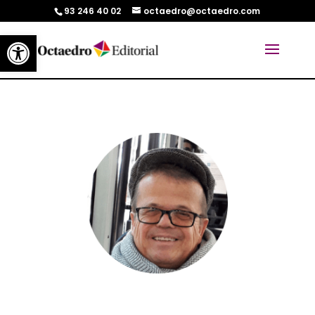
93 246 40 02
octaedro@octaedro.com
Abrir barra de herramientas